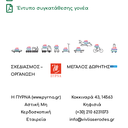
Έντυπο συγκατάθεσης γονέα
ΣΧΕΔΙΑΣΜΟΣ –
ΜΕΓΑΛΟΣ ΔΩΡΗΤΗΣ
ΟΡΓΑΝΩΣΗ
Η ΠΥΡΝΑ (
www.pyrna.gr
)
Κοκκιναρά 43, 14563
Α
στική
M
η
Κηφισιά
Κ
ερδοσκοπική
(+30) 210 6231073
Ε
ταιρεία
info@vivliaserodes.gr