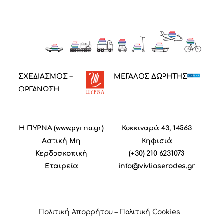
ΣΧΕΔΙΑΣΜΟΣ –
ΜΕΓΑΛΟΣ ΔΩΡΗΤΗΣ
ΟΡΓΑΝΩΣΗ
Η ΠΥΡΝΑ (
www.pyrna.gr
)
Κοκκιναρά 43, 14563
Α
στική
M
η
Κηφισιά
Κ
ερδοσκοπική
(+30) 210 6231073
Ε
ταιρεία
info@vivliaserodes.gr
Πολιτική Απορρήτου
–
Πολιτική Cookies