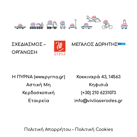
ΣΧΕΔΙΑΣΜΟΣ –
ΜΕΓΑΛΟΣ ΔΩΡΗΤΗΣ
ΟΡΓΑΝΩΣΗ
Η ΠΥΡΝΑ (
www.pyrna.gr
)
Κοκκιναρά 43, 14563
Α
στική
M
η
Κηφισιά
Κ
ερδοσκοπική
(+30) 210 6231073
Ε
ταιρεία
info@vivliaserodes.gr
Πολιτική Απορρήτου
–
Πολιτική Cookies