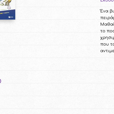
Εκδόσ
Ένα β
πειρά
Μαθαί
το πο
χρησι
που τ
αντιμ
⟩