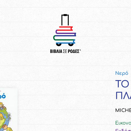
Νερό
ΤΟ
ΠΛ
ΜΙCΗΕ
Εικον