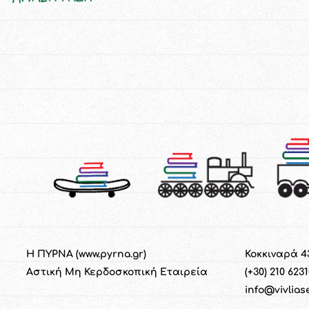
Η ΠΥΡΝΑ (
www.pyrna.gr
)
Κοκκιναρά 4
Α
στική
M
η
Κ
ερδοσκοπική
Ε
ταιρεία
(+30) 210 623
info@vivlias