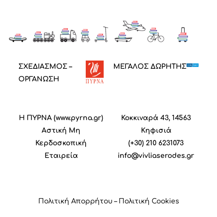
ΣΧΕΔΙΑΣΜΟΣ –
ΜΕΓΑΛΟΣ ΔΩΡΗΤΗΣ
ΟΡΓΑΝΩΣΗ
Η ΠΥΡΝΑ (
www.pyrna.gr
)
Κοκκιναρά 43, 14563
Α
στική
M
η
Κηφισιά
Κ
ερδοσκοπική
(+30) 210 6231073
Ε
ταιρεία
info@vivliaserodes.gr
Πολιτική Απορρήτου
–
Πολιτική Cookies