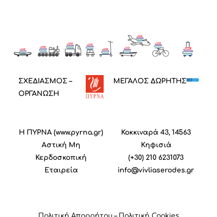
ΣΧΕΔΙΑΣΜΟΣ –
ΜΕΓΑΛΟΣ ΔΩΡΗΤΗΣ
ΟΡΓΑΝΩΣΗ
Η ΠΥΡΝΑ (
www.pyrna.gr
)
Κοκκιναρά 43, 14563
Α
στική
M
η
Κηφισιά
Κ
ερδοσκοπική
(+30) 210 6231073
Ε
ταιρεία
info@vivliaserodes.gr
Πολιτική Απορρήτου
–
Πολιτική Cookies