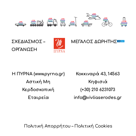
ΣΧΕΔΙΑΣΜΟΣ –
ΜΕΓΑΛΟΣ ΔΩΡΗΤΗΣ
ΟΡΓΑΝΩΣΗ
Η ΠΥΡΝΑ (
www.pyrna.gr
)
Κοκκιναρά 43, 14563
Α
στική
M
η
Κηφισιά
Κ
ερδοσκοπική
(+30) 210 6231073
Ε
ταιρεία
info@vivliaserodes.gr
Πολιτική Απορρήτου
–
Πολιτική Cookies