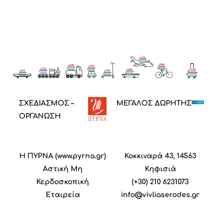
ΣΧΕΔΙΑΣΜΟΣ –
ΜΕΓΑΛΟΣ ΔΩΡΗΤΗΣ
ΟΡΓΑΝΩΣΗ
Η ΠΥΡΝΑ (
www.pyrna.gr
)
Κοκκιναρά 43, 14563
Α
στική
M
η
Κηφισιά
Κ
ερδοσκοπική
(+30) 210 6231073
Ε
ταιρεία
info@vivliaserodes.gr