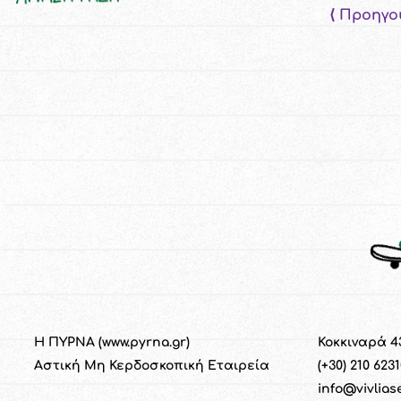
⟨ Προηγο
Η ΠΥΡΝΑ (
www.pyrna.gr
)
Κοκκιναρά 4
Α
στική
M
η
Κ
ερδοσκοπική
Ε
ταιρεία
(+30) 210 623
info@vivlias