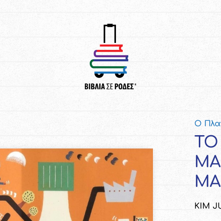
Ο Πλα
ΤΟ
ΜΑ
ΜΑ
KIM J