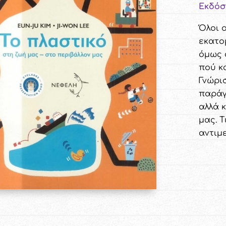
Εκδόσ
Όλοι 
εκατο
όμως 
πού κ
Γνώρι
παράγ
αλλά 
μας. 
αντιμ