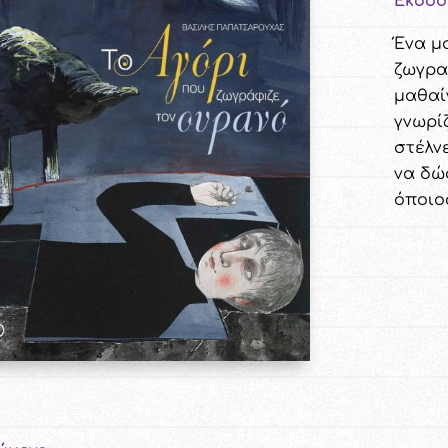
Εκδόσ
Ένα μ
ζωγρα
μαθαί
γνωρίζ
στέλνε
να δώσ
όποιος