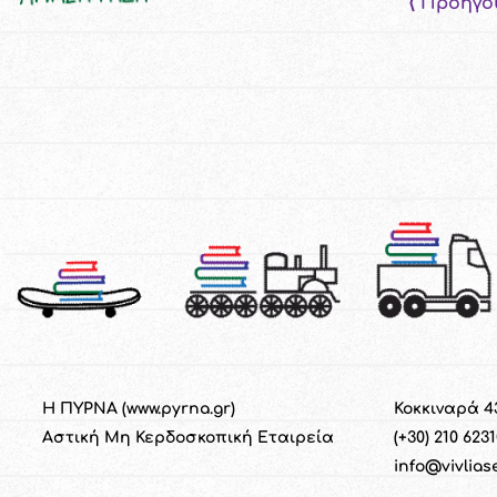
⟨ Προηγο
Η ΠΥΡΝΑ (
www.pyrna.gr
)
Κοκκιναρά 4
Α
στική
M
η
Κ
ερδοσκοπική
Ε
ταιρεία
(+30) 210 623
info@vivlias