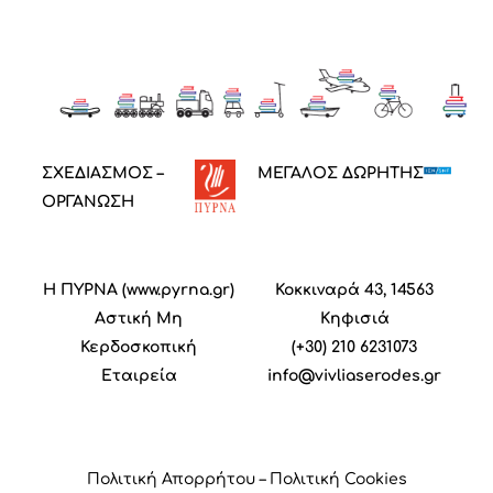
ΣΧΕΔΙΑΣΜΟΣ –
ΜΕΓΑΛΟΣ ΔΩΡΗΤΗΣ
ΟΡΓΑΝΩΣΗ
Η ΠΥΡΝΑ (
www.pyrna.gr
)
Κοκκιναρά 43, 14563
Α
στική
M
η
Κηφισιά
Κ
ερδοσκοπική
(+30) 210 6231073
Ε
ταιρεία
info@vivliaserodes.gr
Πολιτική Απορρήτου
–
Πολιτική Cookies