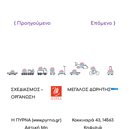
⟨ Προηγούμενο
Επόμενο ⟩
ΣΧΕΔΙΑΣΜΟΣ –
ΜΕΓΑΛΟΣ ΔΩΡΗΤΗΣ
ΟΡΓΑΝΩΣΗ
Η ΠΥΡΝΑ (
www.pyrna.gr
)
Κοκκιναρά 43, 14563
Α
στική
M
η
Κηφισιά