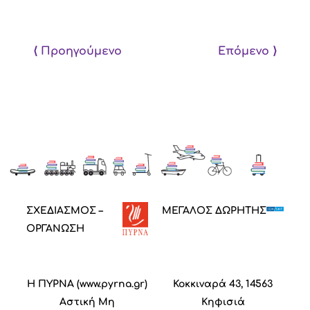
⟨ Προηγούμενο
Επόμενο ⟩
ΣΧΕΔΙΑΣΜΟΣ –
ΜΕΓΑΛΟΣ ΔΩΡΗΤΗΣ
ΟΡΓΑΝΩΣΗ
Η ΠΥΡΝΑ (
www.pyrna.gr
)
Κοκκιναρά 43, 14563
Α
στική
M
η
Κηφισιά