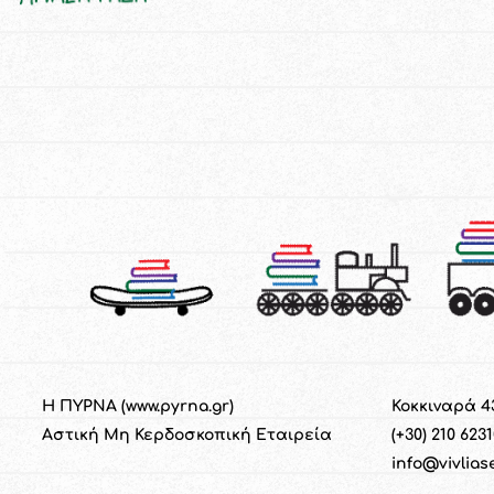
Η ΠΥΡΝΑ (
www.pyrna.gr
)
Κοκκιναρά 4
Α
στική
M
η
Κ
ερδοσκοπική
Ε
ταιρεία
(+30) 210 623
info@vivlias