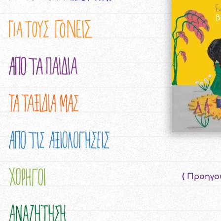
⟨ Προηγο