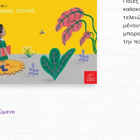
Ποιες
καλοκ
τελει
μένου
μπορο
την π
ύμενο