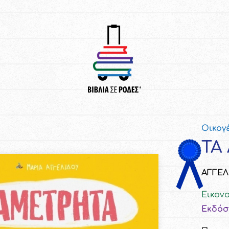
Οικογ
ΤΑ
ΑΓΓΕΛ
Εικον
Εκδόσ