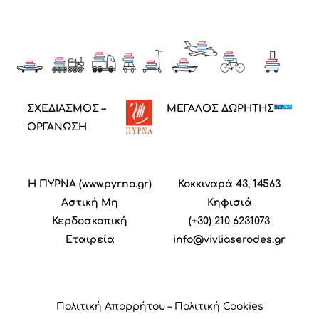
ΣΧΕΔΙΑΣΜΟΣ –
ΜΕΓΑΛΟΣ ΔΩΡΗΤΗΣ
ΟΡΓΑΝΩΣΗ
Η ΠΥΡΝΑ (
www.pyrna.gr
)
Κοκκιναρά 43, 14563
Α
στική
M
η
Κηφισιά
Κ
ερδοσκοπική
(+30) 210 6231073
Ε
ταιρεία
info@vivliaserodes.gr
Πολιτική Απορρήτου
–
Πολιτική Cookies