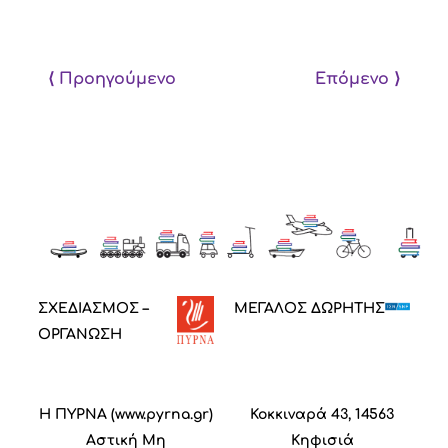
⟨ Προηγούμενο
Επόμενο ⟩
ΣΧΕΔΙΑΣΜΟΣ –
ΜΕΓΑΛΟΣ ΔΩΡΗΤΗΣ
ΟΡΓΑΝΩΣΗ
Η ΠΥΡΝΑ (
www.pyrna.gr
)
Κοκκιναρά 43, 14563
Α
στική
M
η
Κηφισιά