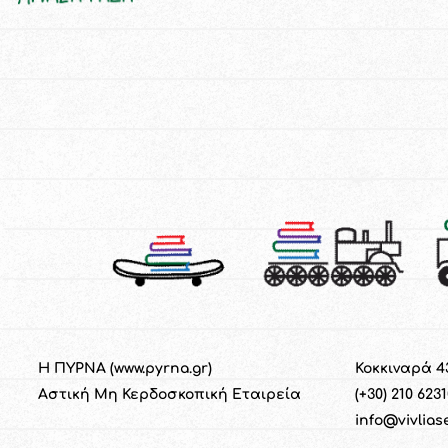
Η ΠΥΡΝΑ (
www.pyrna.gr
)
Κοκκιναρά 4
Α
στική
M
η
Κ
ερδοσκοπική
Ε
ταιρεία
(+30) 210 623
info@vivlias