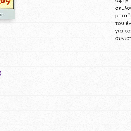
αφηγη
σκύλο
μεταδ
του έ
για τ
συνισ
⟩