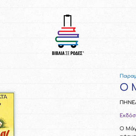
Παρα
Ο 
ΠΗΝΕ
Εκδόσ
O Μάγ