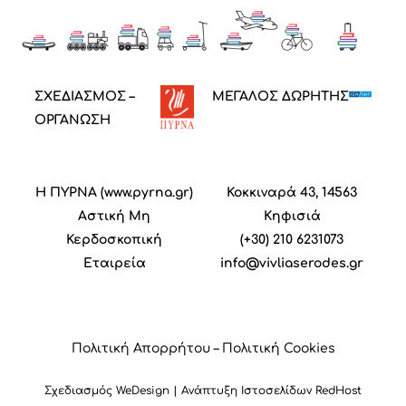
ΣΧΕΔΙΑΣΜΟΣ –
ΜΕΓΑΛΟΣ ΔΩΡΗΤΗΣ
ΟΡΓΑΝΩΣΗ
Η ΠΥΡΝΑ (
www.pyrna.gr
)
Κοκκιναρά 43, 14563
Α
στική
M
η
Κηφισιά
Κ
ερδοσκοπική
(+30) 210 6231073
Ε
ταιρεία
info@vivliaserodes.gr
Πολιτική Απορρήτου
–
Πολιτική Cookies
Σχεδιασμός
WeDesign
| Ανάπτυξη Ιστοσελίδων
RedHost