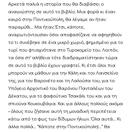
Αρκετά παλιά η ιστορία που θα διαβάσει ο
αναγνώστης σε αυτό το βιβλίο.
Μια φορά κι έναν
καιρό στην Ποντικούπολη, θα λέγαμε αν ήταν
παραμύθι… Μα ήταν; Έτσι, κάποτε,
αναρωτιόντουσαν όσοι αποφασίζανε να αφηγηθούν
το τι συνέβηκε σε ένα μικρό χωριό, φημισμένο για το
τυρί που φτιαχνότανε στο Τυροκομείο του. Λοιπόν,
τα όσα στ’ αλήθεια τότε διαδραματίστηκαν τώρα
σε αυτό το βιβλίο έχουν γραφτεί. Κι έτσι όλοι πια
μπορούν να μάθουν για την Κάλη και τον Λανσελίνο
της, για τον Βαρονέτο και τη Λαλούσα του, για το
Υπόγειο Αρχοντικό του Βαρόνου Πανταλέων του
Δέκατου, για το φαφούτικο Τσακάλι του και για τη
σπιούνα Κουκουβάγια. Και για άλλους πολλούς ακόμα
– όλους που ζήσανε αυτή τη μοναδική περιπέτεια
κάτω από το φως των δίδυμων ήλιων. Όλα αυτά… Κι
άλλα πολλά… “Κάποτε στην Ποντικούπολη!…” θα