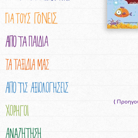
⟨ Προηγο