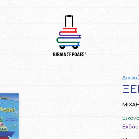
Δικαι
ΞΕ
ΜΙΧΑ
Εικον
Εκδόσ