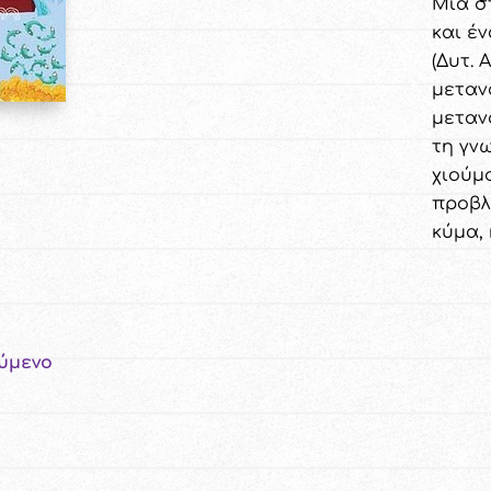
Μια σ
και έ
(Δυτ. 
μεταν
μεταν
τη γν
χιούμ
προβλ
κύμα,
ύμενο