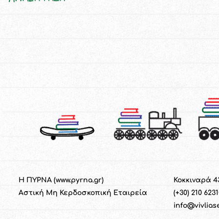
Η ΠΥΡΝΑ (
www.pyrna.gr
)
Κοκκιναρά 4
Α
στική
M
η
Κ
ερδοσκοπική
Ε
ταιρεία
(+30) 210 623
info@vivlias