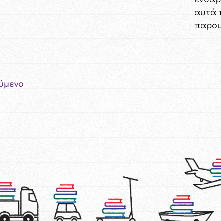
ενθαρ
αυτά 
παρου
ύμενο