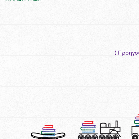
⟨ Προηγο