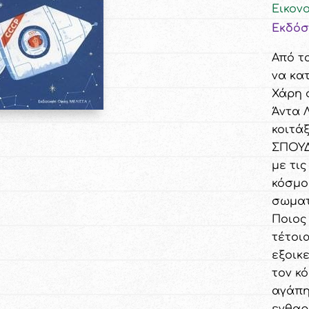
Εικον
Εκδόσ
Από τ
να κα
Χάρη 
Άντα 
κοιτά
ΣΠΟΥΔ
με τι
κόσμο
σωματ
Ποιος 
τέτοι
εξοικ
τον κ
αγάπη