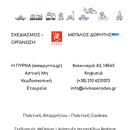
ΣΧΕΔΙΑΣΜΟΣ –
ΜΕΓΑΛΟΣ ΔΩΡΗΤΗΣ
ΟΡΓΑΝΩΣΗ
Η ΠΥΡΝΑ (
www.pyrna.gr
)
Κοκκιναρά 43, 14563
Α
στική
M
η
Κηφισιά
Κ
ερδοσκοπική
(+30) 210 6231073
Ε
ταιρεία
info@vivliaserodes.gr
Πολιτική Απορρήτου
–
Πολιτική Cookies
Σχεδιασμός
WeDesign
| Ανάπτυξη Ιστοσελίδων
RedHost