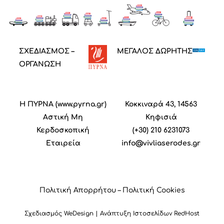
ΣΧΕΔΙΑΣΜΟΣ –
ΜΕΓΑΛΟΣ ΔΩΡΗΤΗΣ
ΟΡΓΑΝΩΣΗ
Η ΠΥΡΝΑ (
www.pyrna.gr
)
Κοκκιναρά 43, 14563
Α
στική
M
η
Κηφισιά
Κ
ερδοσκοπική
(+30) 210 6231073
Ε
ταιρεία
info@vivliaserodes.gr
Πολιτική Απορρήτου
–
Πολιτική Cookies
Σχεδιασμός
WeDesign
| Ανάπτυξη Ιστοσελίδων
RedHost