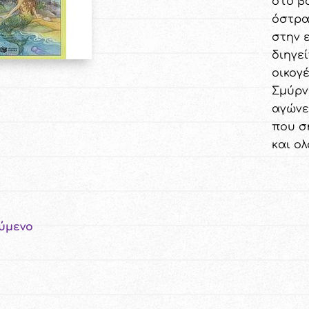
στο β
όστρα
στην 
διηγεί
οικογ
Σμύρνη
αγώνε
που σ
και ο
ύμενο