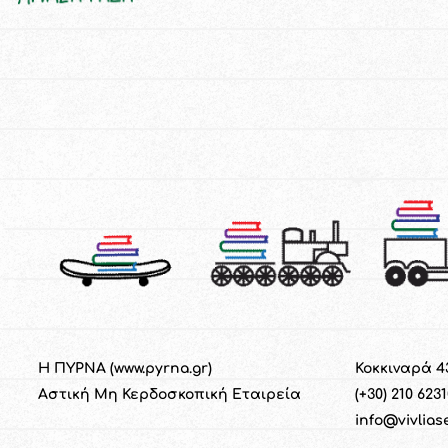
Η ΠΥΡΝΑ (
www.pyrna.gr
)
Κοκκιναρά 4
Α
στική
M
η
Κ
ερδοσκοπική
Ε
ταιρεία
(+30) 210 623
info@vivlias