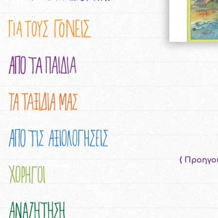
⟨ Προηγο