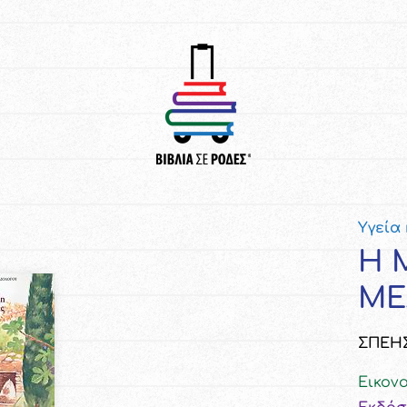
Υγεία
Η 
ΜΕ
ΣΠΕΗΣ
Εικον