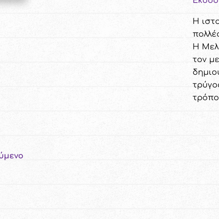
Εκδόσ
Η ιστο
πολλέ
Η Μελ
τον μ
δημιο
τρύγος
τρόπο
ύμενο