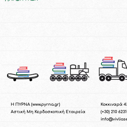
Η ΠΥΡΝΑ (
www.pyrna.gr
)
Κοκκιναρά 4
Α
στική
M
η
Κ
ερδοσκοπική
Ε
ταιρεία
(+30) 210 623
info@vivlias