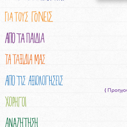
⟨ Προηγο