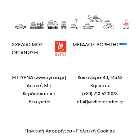
ΣΧΕΔΙΑΣΜΟΣ –
ΜΕΓΑΛΟΣ ΔΩΡΗΤΗΣ
ΟΡΓΑΝΩΣΗ
Η ΠΥΡΝΑ (
www.pyrna.gr
)
Κοκκιναρά 43, 14563
Α
στική
M
η
Κηφισιά
Κ
ερδοσκοπική
(+30) 210 6231073
Ε
ταιρεία
info@vivliaserodes.gr
Πολιτική Απορρήτου
–
Πολιτική Cookies