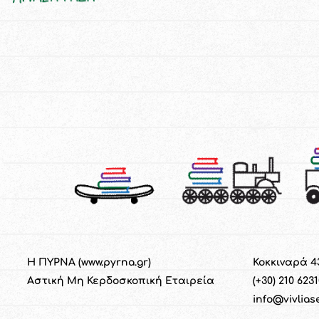
Η ΠΥΡΝΑ (
www.pyrna.gr
)
Κοκκιναρά 4
Α
στική
M
η
Κ
ερδοσκοπική
Ε
ταιρεία
(+30) 210 623
info@vivlias