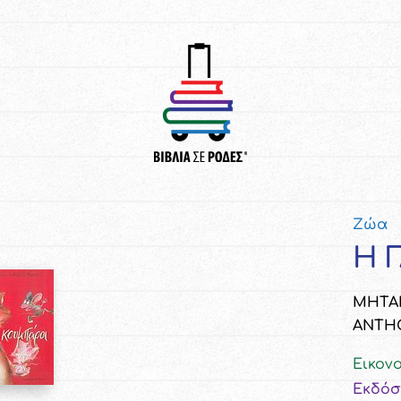
Ζώα
Η 
ΜΗΤΑΚ
ANTHO
Εικον
Εκδόσ