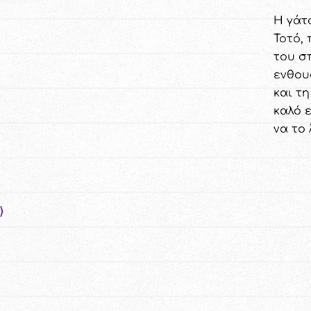
Η γάτ
Τοτό, 
του σ
ενθου
και τη
καλό ε
να το
⟩