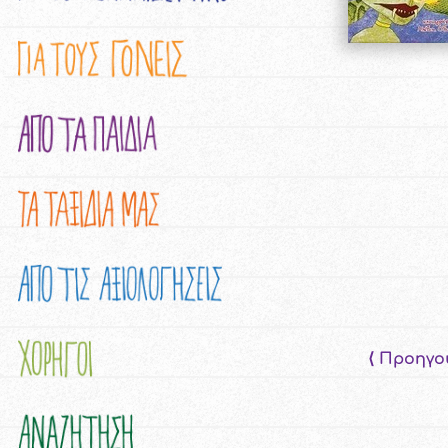
⟨ Προηγο