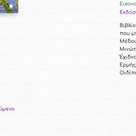
Εικον
Εκδόσ
Βιβλί
που μ
Μέδου
Μινώτ
Έχιδνα
Ερμής
Οιδίπ
ύμενο