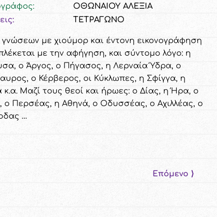
ογράφος:
ΟΘΩΝΑΙΟΥ ΑΛΕΞΙΑ
εις:
ΤΕΤΡΑΓΩΝΟ
ο γνώσεων με χιούμορ και έντονη εικονογράφηση
πλέκεται με την αφήγηση, και σύντομο λόγο: η
σα, ο Άργος, ο Πήγασος, η Λερναία Ύδρα, ο
αυρος, ο Κέρβερος, οι Κύκλωπες, η Σφίγγα, η
 κ.α. Μαζί τους θεοί και ήρωες: ο Δίας, η Ήρα, ο
, ο Περσέας, η Αθηνά, ο Οδυσσέας, ο Αχιλλέας, ο
οδας …
Επόμενο ⟩