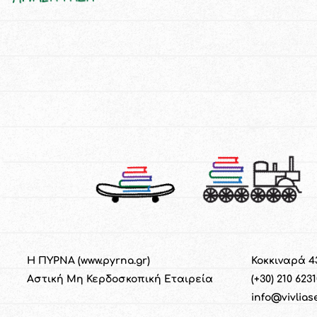
Η ΠΥΡΝΑ (
www.pyrna.gr
)
Κοκκιναρά 4
Α
στική
M
η
Κ
ερδοσκοπική
Ε
ταιρεία
(+30) 210 623
info@vivlias