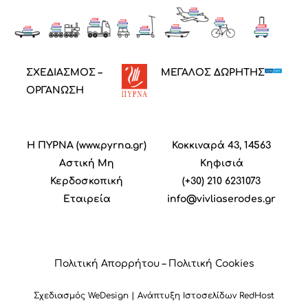
ΣΧΕΔΙΑΣΜΟΣ –
ΜΕΓΑΛΟΣ ΔΩΡΗΤΗΣ
ΟΡΓΑΝΩΣΗ
Η ΠΥΡΝΑ (
www.pyrna.gr
)
Κοκκιναρά 43, 14563
Α
στική
M
η
Κηφισιά
Κ
ερδοσκοπική
(+30) 210 6231073
Ε
ταιρεία
info@vivliaserodes.gr
Πολιτική Απορρήτου
–
Πολιτική Cookies
Σχεδιασμός
WeDesign
| Ανάπτυξη Ιστοσελίδων
RedHost