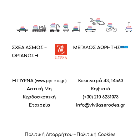
ΣΧΕΔΙΑΣΜΟΣ –
ΜΕΓΑΛΟΣ ΔΩΡΗΤΗΣ
ΟΡΓΑΝΩΣΗ
Η ΠΥΡΝΑ (
www.pyrna.gr
)
Κοκκιναρά 43, 14563
Α
στική
M
η
Κηφισιά
Κ
ερδοσκοπική
(+30) 210 6231073
Ε
ταιρεία
info@vivliaserodes.gr
Πολιτική Απορρήτου
–
Πολιτική Cookies