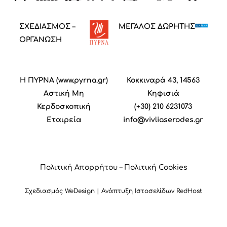
ΣΧΕΔΙΑΣΜΟΣ –
ΜΕΓΑΛΟΣ ΔΩΡΗΤΗΣ
ΟΡΓΑΝΩΣΗ
Η ΠΥΡΝΑ (
www.pyrna.gr
)
Κοκκιναρά 43, 14563
Α
στική
M
η
Κηφισιά
Κ
ερδοσκοπική
(+30) 210 6231073
Ε
ταιρεία
info@vivliaserodes.gr
Πολιτική Απορρήτου
–
Πολιτική Cookies
Σχεδιασμός
WeDesign
| Ανάπτυξη Ιστοσελίδων
RedHost